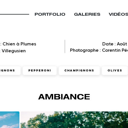
PORTFOLIO
GALERIES
VIDÉO
: Chien à Plumes
Date : Août
Photographe : Corentin Pé
: Villegusien
ignons
Pepperoni
Champignons
Olives
AMBIANCE